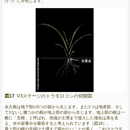
けつ）に分化します。
図17
V3ステージのトウモロコシの切開図
永久根は地下部の5つの節から生じます。また1つは地表部、そし
て1ないし幾つかの根が地上部の節から生じます。地上部の根は一
般に「支根」と呼ばれ、先端が土壌まで侵入した場合は茎を支
え、水や栄養分を吸収すると考えられています（図18）。
最上部の根の先端は土壌まで届かないことが多く、これはトウモ