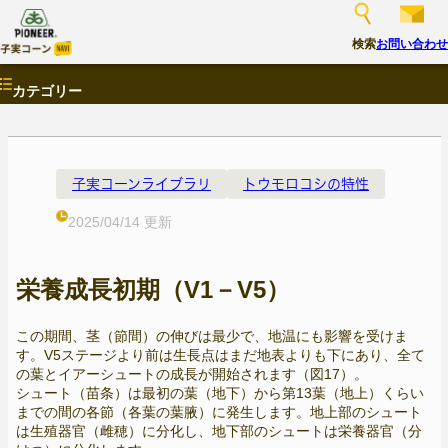
検索
お問い合わせ
カテゴリー
子実コーンライブラリ
トウモロコシの特性
2025/04/14 更新
栄養成長初期（V1－V5）
この期間、茎（節間）の伸びは最少で、地温にも影響を受けま
す。V5ステージより前は生長点はまだ地表よりも下にあり、全て
の葉とイアーシュートの成長が開始されます（図17）。
シュート（苗条）は最初の葉（地下）から第13葉（地上）くらい
までの間の各節（各葉の葉腋）に発生します。地上部のシュート
は生殖器官（雌穂）に分化し、地下部のシュートは栄養器官（分