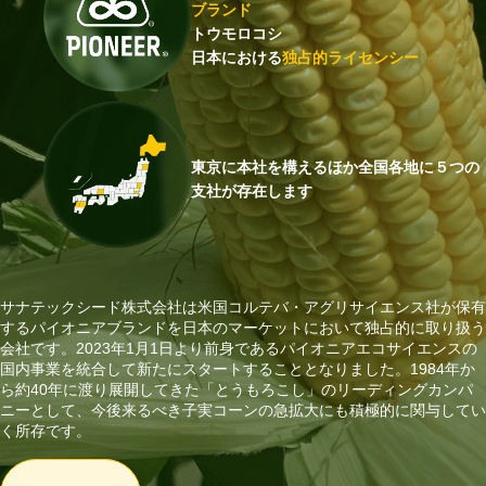
ブランド
トウモロコシ
日本における
独占的ライセンシー
東京に本社を構えるほか
全国各地に５つの
支社が存在します
サナテックシード株式会社は米国コルテバ・アグリサイエンス社が保有
するパイオニアブランドを日本のマーケットにおいて独占的に取り扱う
会社です。2023年1月1日より前身であるパイオニアエコサイエンスの
国内事業を統合して新たにスタートすることとなりました。1984年か
ら約40年に渡り展開してきた「とうもろこし」のリーディングカンパ
ニーとして、今後来るべき子実コーンの急拡大にも積極的に関与してい
く所存です。