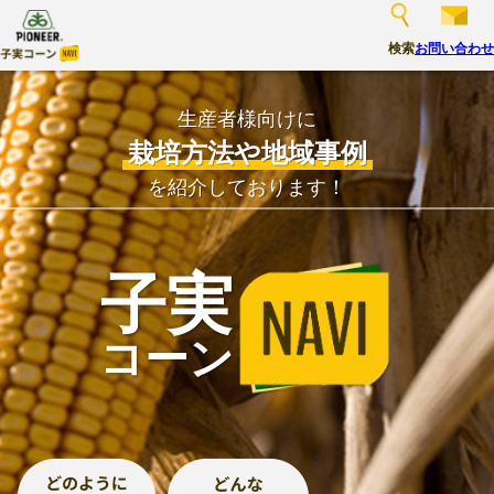
検索
お問い合わせ
生産者様向けに
栽培方法
や
地域事例
を紹介しております！
子実
コーン